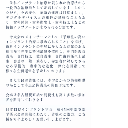
歯科インプラント治療は限られた治療法から
一般的な治療法として定着しています．しかし
ながら，その変化・革新の速度は目覚ましく，
デジタルデバイスとの相性が良好なこともあ
り，歯科医師・歯科衛生士・歯科技工士などの
情報アップデートが求められる分野です．
今大会のメインテーマとして「予知性の高い
インプラント治療に求められること」を掲げ，
歯科インプラントの発展に多大なる貢献のある
細川隆司先生に特別講演を依頼し，専門医教育
講座，専門技工士教育講座，専門歯科衛生士講
座，会員の一般口演をし，参加者に対してさら
なる学術的・臨床的な進化・深化を目指して
様々な企画運営を予定しております．
また市民の皆様には，本学会からの情報提供
の場として市民公開講座の開催予定です．
会場は名古屋駅直結で利便性も高く多数の参加
者を期待しております．
日本口腔インプラント学会 第45回中部支部
学術大会の開催にあたり，皆様のご協力，ご支
援を何卒よろしくお願い申し上げます．